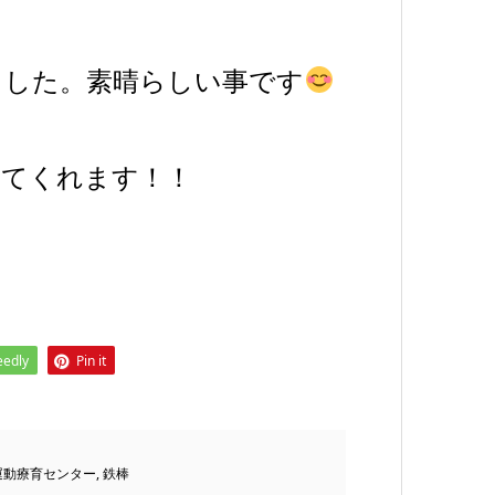
ました。素晴らしい事です
ってくれます！！
eedly
Pin it
運動療育センター
,
鉄棒