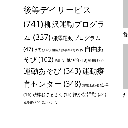
後等デイサービス
(741)
柳沢運動プログラ
善
ム
(337)
柳澤運動プログラム
自由あ
(47)
水遊び
(8)
相談支援事業
(5)
秋
(5)
そび
(102)
跳び箱
(13)
輪投げ
(7)
読書
(5)
運動あそび
(343)
運動療
育センター
(348)
鉄棒
避難訓練
(4)
静かな活動
(24)
(16)
鉄棒おさるさん
(15)
た
鬼ごっこ
(5)
風船運び
(4)