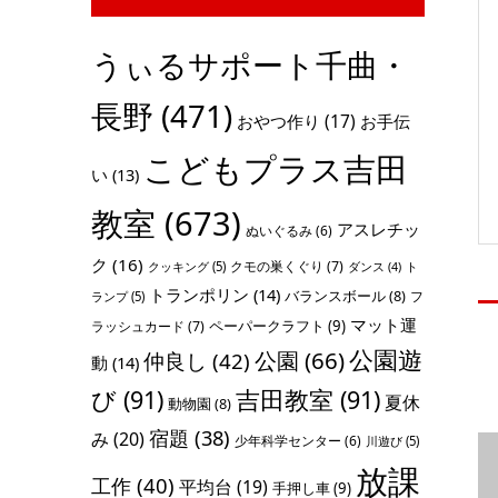
うぃるサポート千曲・
長野
(471)
おやつ作り
(17)
お手伝
こどもプラス吉田
い
(13)
教室
(673)
アスレチッ
ぬいぐるみ
(6)
ク
(16)
クモの巣くぐり
(7)
クッキング
(5)
ト
ダンス
(4)
トランポリン
(14)
バランスボール
(8)
フ
ランプ
(5)
マット運
ペーパークラフト
(9)
ラッシュカード
(7)
公園遊
公園
(66)
仲良し
(42)
動
(14)
び
(91)
吉田教室
(91)
夏休
動物園
(8)
宿題
(38)
み
(20)
少年科学センター
(6)
川遊び
(5)
放課
工作
(40)
平均台
(19)
手押し車
(9)