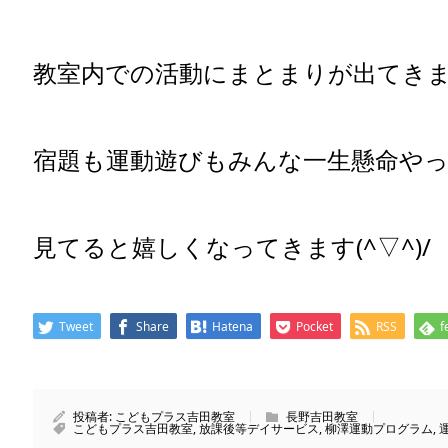
教室内での活動にまとまりが出てき
宿題も運動遊びもみんな一生懸命や
見てると嬉しくなってきます(^▽^)/
Tweet
Share
Hatena
Pocket
RSS
f
投稿者:
こどもプラス吉田教室
長野吉田教室
こどもプラス吉田教室
,
放課後等デイサービス
,
柳澤運動プログラム
,