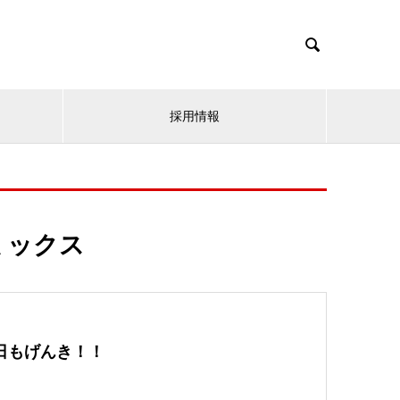

採用情報
ミックス
日もげんき！！