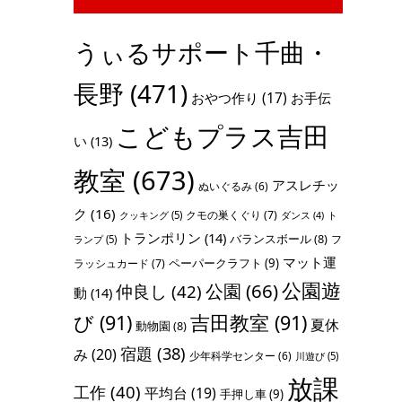
うぃるサポート千曲・
長野
(471)
おやつ作り
(17)
お手伝
こどもプラス吉田
い
(13)
教室
(673)
アスレチッ
ぬいぐるみ
(6)
ク
(16)
クモの巣くぐり
(7)
クッキング
(5)
ト
ダンス
(4)
トランポリン
(14)
バランスボール
(8)
フ
ランプ
(5)
マット運
ペーパークラフト
(9)
ラッシュカード
(7)
公園遊
公園
(66)
仲良し
(42)
動
(14)
び
(91)
吉田教室
(91)
夏休
動物園
(8)
宿題
(38)
み
(20)
少年科学センター
(6)
川遊び
(5)
放課
工作
(40)
平均台
(19)
手押し車
(9)