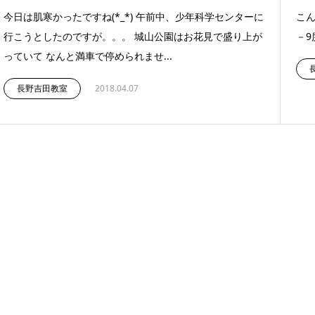
今日は肌寒かったですね(*_*) 午前中、少年科学センターに
こん
行こうとしたのですが。。。 城山公園はお花見で盛り上が
－9
っていて なんと満車で停められませ...
長野吉田教室
2018.04.07