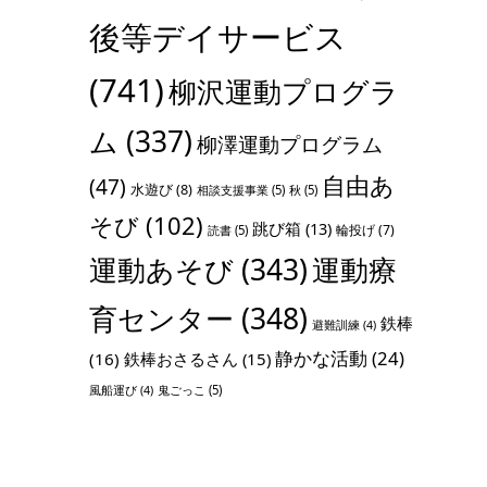
後等デイサービス
(741)
柳沢運動プログラ
ム
(337)
柳澤運動プログラム
自由あ
(47)
水遊び
(8)
相談支援事業
(5)
秋
(5)
そび
(102)
跳び箱
(13)
輪投げ
(7)
読書
(5)
運動あそび
(343)
運動療
育センター
(348)
鉄棒
避難訓練
(4)
静かな活動
(24)
(16)
鉄棒おさるさん
(15)
鬼ごっこ
(5)
風船運び
(4)