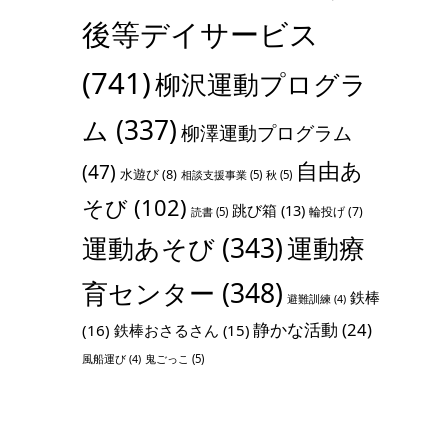
後等デイサービス
(741)
柳沢運動プログラ
ム
(337)
柳澤運動プログラム
自由あ
(47)
水遊び
(8)
相談支援事業
(5)
秋
(5)
そび
(102)
跳び箱
(13)
輪投げ
(7)
読書
(5)
運動あそび
(343)
運動療
育センター
(348)
鉄棒
避難訓練
(4)
静かな活動
(24)
(16)
鉄棒おさるさん
(15)
鬼ごっこ
(5)
風船運び
(4)