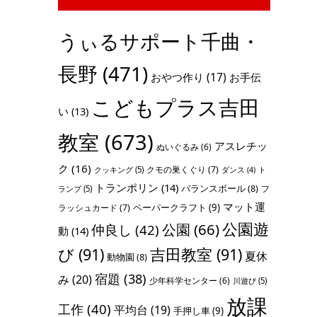
うぃるサポート千曲・
長野
(471)
おやつ作り
(17)
お手伝
こどもプラス吉田
い
(13)
教室
(673)
アスレチッ
ぬいぐるみ
(6)
ク
(16)
クモの巣くぐり
(7)
クッキング
(5)
ト
ダンス
(4)
トランポリン
(14)
バランスボール
(8)
フ
ランプ
(5)
マット運
ペーパークラフト
(9)
ラッシュカード
(7)
公園遊
公園
(66)
仲良し
(42)
動
(14)
び
(91)
吉田教室
(91)
夏休
動物園
(8)
宿題
(38)
み
(20)
少年科学センター
(6)
川遊び
(5)
放課
工作
(40)
平均台
(19)
手押し車
(9)