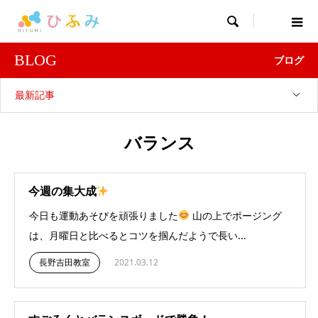

BLOG
ブログ
最新記事
バランス
今週の集大成
今日も運動あそびを頑張りました
山の上でポージング
は、月曜日と比べるとコツを掴んだようで長い...
長野吉田教室
2021.03.12