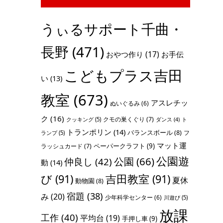
うぃるサポート千曲・
長野
(471)
おやつ作り
(17)
お手伝
こどもプラス吉田
い
(13)
教室
(673)
アスレチッ
ぬいぐるみ
(6)
ク
(16)
クモの巣くぐり
(7)
クッキング
(5)
ト
ダンス
(4)
トランポリン
(14)
バランスボール
(8)
フ
ランプ
(5)
マット運
ペーパークラフト
(9)
ラッシュカード
(7)
公園遊
公園
(66)
仲良し
(42)
動
(14)
び
(91)
吉田教室
(91)
夏休
動物園
(8)
宿題
(38)
み
(20)
少年科学センター
(6)
川遊び
(5)
放課
工作
(40)
平均台
(19)
手押し車
(9)