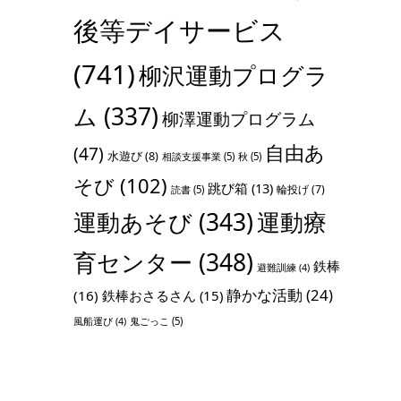
後等デイサービス
(741)
柳沢運動プログラ
ム
(337)
柳澤運動プログラム
自由あ
(47)
水遊び
(8)
相談支援事業
(5)
秋
(5)
そび
(102)
跳び箱
(13)
輪投げ
(7)
読書
(5)
運動あそび
(343)
運動療
育センター
(348)
鉄棒
避難訓練
(4)
静かな活動
(24)
(16)
鉄棒おさるさん
(15)
鬼ごっこ
(5)
風船運び
(4)