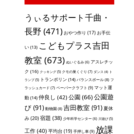
うぃるサポート千曲・
長野
(471)
おやつ作り
(17)
お手伝
こどもプラス吉田
い
(13)
教室
(673)
アスレチッ
ぬいぐるみ
(6)
ク
(16)
クモの巣くぐり
(7)
クッキング
(5)
ト
ダンス
(4)
トランポリン
(14)
バランスボール
(8)
フ
ランプ
(5)
マット運
ペーパークラフト
(9)
ラッシュカード
(7)
公園遊
公園
(66)
仲良し
(42)
動
(14)
び
(91)
吉田教室
(91)
夏休
動物園
(8)
宿題
(38)
み
(20)
少年科学センター
(6)
川遊び
(5)
放課
工作
(40)
平均台
(19)
手押し車
(9)