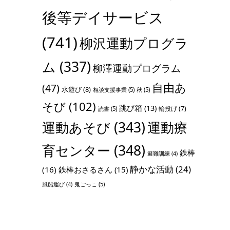
後等デイサービス
(741)
柳沢運動プログラ
ム
(337)
柳澤運動プログラム
自由あ
(47)
水遊び
(8)
相談支援事業
(5)
秋
(5)
そび
(102)
跳び箱
(13)
輪投げ
(7)
読書
(5)
運動あそび
(343)
運動療
育センター
(348)
鉄棒
避難訓練
(4)
静かな活動
(24)
(16)
鉄棒おさるさん
(15)
鬼ごっこ
(5)
風船運び
(4)