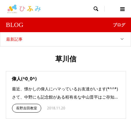

BLOG
ブログ
最新記事
草川信
偉人(^0_0^)
最近、懐かしの偉人にハマっているお友達がいます(*^^*)
さて、中野にも記念館がある程有名な中山晋平はご存知...
長野吉田教室
2018.11.20