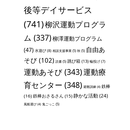
後等デイサービス
(741)
柳沢運動プログラ
ム
(337)
柳澤運動プログラム
自由あ
(47)
水遊び
(8)
相談支援事業
(5)
秋
(5)
そび
(102)
跳び箱
(13)
輪投げ
(7)
読書
(5)
運動あそび
(343)
運動療
育センター
(348)
鉄棒
避難訓練
(4)
静かな活動
(24)
(16)
鉄棒おさるさん
(15)
鬼ごっこ
(5)
風船運び
(4)