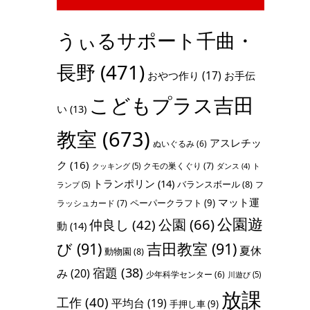
うぃるサポート千曲・
長野
(471)
おやつ作り
(17)
お手伝
こどもプラス吉田
い
(13)
教室
(673)
アスレチッ
ぬいぐるみ
(6)
ク
(16)
クモの巣くぐり
(7)
クッキング
(5)
ト
ダンス
(4)
トランポリン
(14)
バランスボール
(8)
フ
ランプ
(5)
マット運
ペーパークラフト
(9)
ラッシュカード
(7)
公園遊
公園
(66)
仲良し
(42)
動
(14)
び
(91)
吉田教室
(91)
夏休
動物園
(8)
宿題
(38)
み
(20)
少年科学センター
(6)
川遊び
(5)
放課
工作
(40)
平均台
(19)
手押し車
(9)