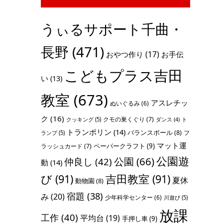
うぃるサポート千曲・
長野
(471)
おやつ作り
(17)
お手伝
こどもプラス吉田
い
(13)
教室
(673)
アスレチッ
ぬいぐるみ
(6)
ク
(16)
クモの巣くぐり
(7)
クッキング
(5)
ト
ダンス
(4)
トランポリン
(14)
バランスボール
(8)
フ
ランプ
(5)
マット運
ペーパークラフト
(9)
ラッシュカード
(7)
公園遊
公園
(66)
仲良し
(42)
動
(14)
び
(91)
吉田教室
(91)
夏休
動物園
(8)
宿題
(38)
み
(20)
少年科学センター
(6)
川遊び
(5)
放課
工作
(40)
平均台
(19)
手押し車
(9)