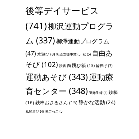
後等デイサービス
(741)
柳沢運動プログラ
ム
(337)
柳澤運動プログラム
自由あ
(47)
水遊び
(8)
相談支援事業
(5)
秋
(5)
そび
(102)
跳び箱
(13)
輪投げ
(7)
読書
(5)
運動あそび
(343)
運動療
育センター
(348)
鉄棒
避難訓練
(4)
静かな活動
(24)
(16)
鉄棒おさるさん
(15)
鬼ごっこ
(5)
風船運び
(4)