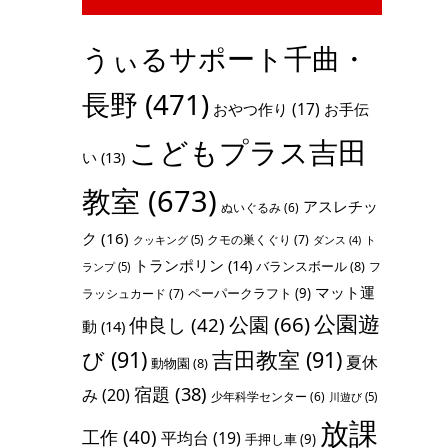
うぃるサポート千曲・
長野
(471)
おやつ作り
(17)
お手伝
こどもプラス吉田
い
(13)
教室
(673)
アスレチッ
ぬいぐるみ
(6)
ク
(16)
クモの巣くぐり
(7)
クッキング
(5)
ト
ダンス
(4)
トランポリン
(14)
バランスボール
(8)
フ
ランプ
(5)
マット運
ペーパークラフト
(9)
ラッシュカード
(7)
公園遊
公園
(66)
仲良し
(42)
動
(14)
び
(91)
吉田教室
(91)
夏休
動物園
(8)
宿題
(38)
み
(20)
少年科学センター
(6)
川遊び
(5)
放課
工作
(40)
平均台
(19)
手押し車
(9)