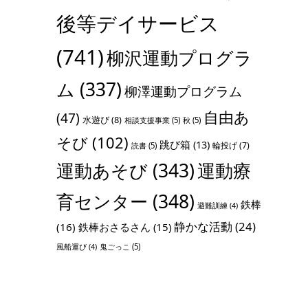
後等デイサービス
(741)
柳沢運動プログラ
ム
(337)
柳澤運動プログラム
自由あ
(47)
水遊び
(8)
相談支援事業
(5)
秋
(5)
そび
(102)
跳び箱
(13)
輪投げ
(7)
読書
(5)
運動あそび
(343)
運動療
育センター
(348)
鉄棒
避難訓練
(4)
静かな活動
(24)
(16)
鉄棒おさるさん
(15)
鬼ごっこ
(5)
風船運び
(4)