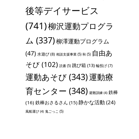
後等デイサービス
(741)
柳沢運動プログラ
ム
(337)
柳澤運動プログラム
自由あ
(47)
水遊び
(8)
相談支援事業
(5)
秋
(5)
そび
(102)
跳び箱
(13)
輪投げ
(7)
読書
(5)
運動あそび
(343)
運動療
育センター
(348)
鉄棒
避難訓練
(4)
静かな活動
(24)
(16)
鉄棒おさるさん
(15)
鬼ごっこ
(5)
風船運び
(4)