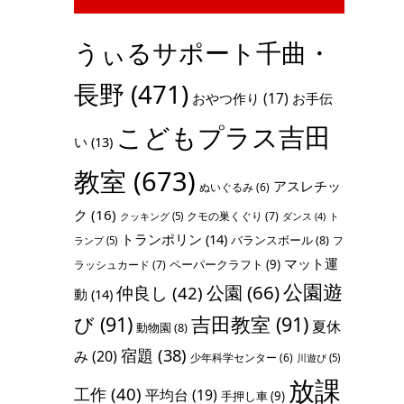
うぃるサポート千曲・
長野
(471)
おやつ作り
(17)
お手伝
こどもプラス吉田
い
(13)
教室
(673)
アスレチッ
ぬいぐるみ
(6)
ク
(16)
クモの巣くぐり
(7)
クッキング
(5)
ト
ダンス
(4)
トランポリン
(14)
バランスボール
(8)
フ
ランプ
(5)
マット運
ペーパークラフト
(9)
ラッシュカード
(7)
公園遊
公園
(66)
仲良し
(42)
動
(14)
び
(91)
吉田教室
(91)
夏休
動物園
(8)
宿題
(38)
み
(20)
少年科学センター
(6)
川遊び
(5)
放課
工作
(40)
平均台
(19)
手押し車
(9)