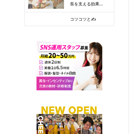
長を支える効果...
コツコツと✍