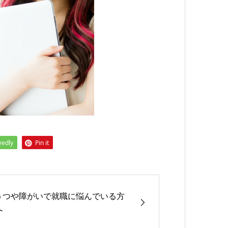
eedly
Pin it
うつや障がいで就職に悩んでいる方
へ