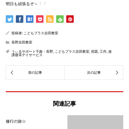
明日も頑張るぞ～
投稿者:
こどもプラス吉田教室
長野吉田教室
うぃるサポート千曲・長野
,
こどもプラス吉田教室
,
宿題
,
工作
,
放
課後等デイサービス
関連記事
修行の旅☆