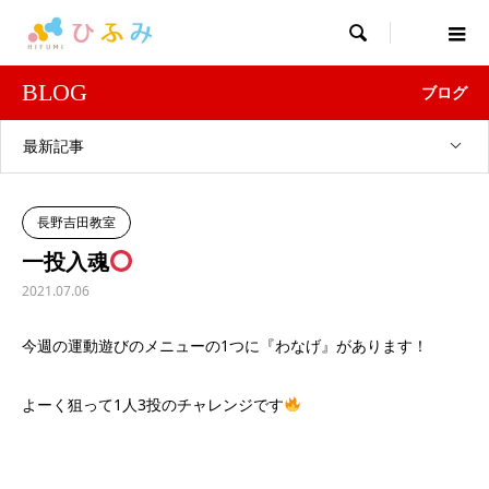

BLOG
ブログ
最新記事
長野吉田教室
一投入魂
2021.07.06
今週の運動遊びのメニューの1つに『わなげ』があります！
よーく狙って1人3投のチャレンジです