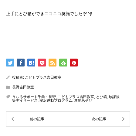
上手にとび箱ができニコニコ笑顔でした!(^^)!
投稿者:
こどもプラス吉田教室
長野吉田教室
うぃるサポート千曲・長野
,
こどもプラス吉田教室
,
とび箱
,
放課後
等デイサービス
,
柳沢運動プログラム
,
運動あそび