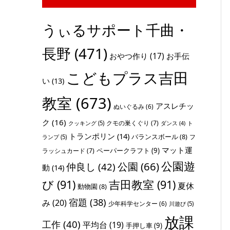
うぃるサポート千曲・
長野
(471)
おやつ作り
(17)
お手伝
こどもプラス吉田
い
(13)
教室
(673)
アスレチッ
ぬいぐるみ
(6)
ク
(16)
クモの巣くぐり
(7)
クッキング
(5)
ト
ダンス
(4)
トランポリン
(14)
バランスボール
(8)
フ
ランプ
(5)
マット運
ペーパークラフト
(9)
ラッシュカード
(7)
公園遊
公園
(66)
仲良し
(42)
動
(14)
び
(91)
吉田教室
(91)
夏休
動物園
(8)
宿題
(38)
み
(20)
少年科学センター
(6)
川遊び
(5)
放課
工作
(40)
平均台
(19)
手押し車
(9)