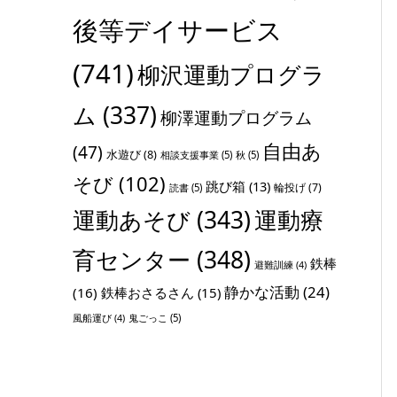
後等デイサービス
(741)
柳沢運動プログラ
ム
(337)
柳澤運動プログラム
自由あ
(47)
水遊び
(8)
相談支援事業
(5)
秋
(5)
そび
(102)
跳び箱
(13)
輪投げ
(7)
読書
(5)
運動あそび
(343)
運動療
育センター
(348)
鉄棒
避難訓練
(4)
静かな活動
(24)
(16)
鉄棒おさるさん
(15)
鬼ごっこ
(5)
風船運び
(4)