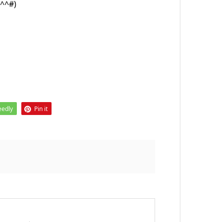
^#)
eedly
Pin it