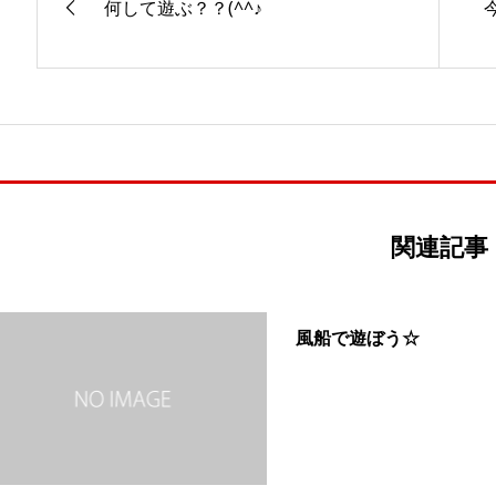
何して遊ぶ？？(^^♪
関連記事
風船で遊ぼう☆