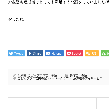
お友達も達成感でとっても満足そうな顔をしていました(#^
やったね‼
Tweet
Share
Hatena
Pocket
RSS
f
投稿者:
こどもプラス吉田教室
長野吉田教室
こどもプラス吉田教室
,
ペーパークラフト
,
放課後等デイサービス