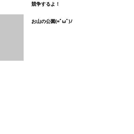
競争するよ！
お山の公園(=ﾟωﾟ)ﾉ