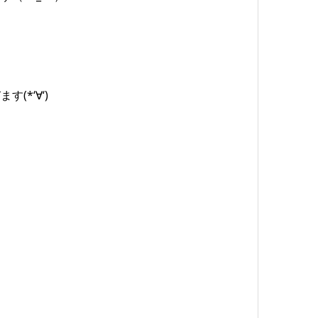
*‘∀‘)