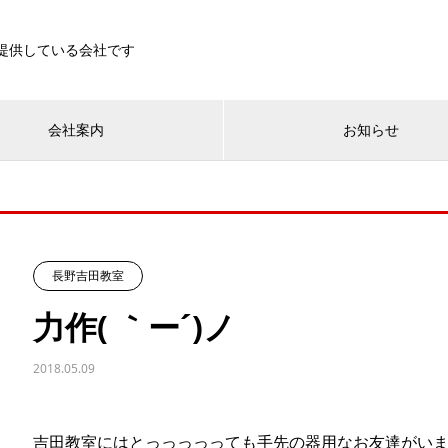
を提供している会社です
会社案内
お知らせ
長野吉田教室
力作( ｀ー´)ノ
2018.05.09
吉田教室にはとっっっっっても手先の器用なお友達がいます