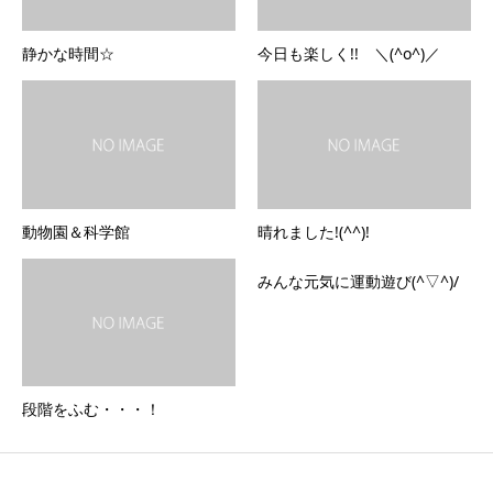
静かな時間☆
今日も楽しく!! ＼(^o^)／
動物園＆科学館
晴れました!(^^)!
みんな元気に運動遊び(^▽^)/
段階をふむ・・・！